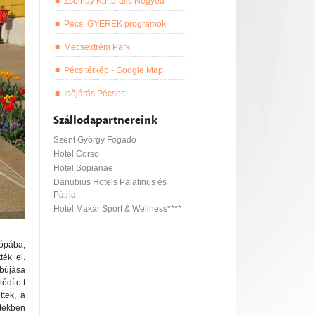
Zsolnay Kulturális Negyed
Pécsi GYEREK programok
Mecsextrém Park
Pécs térkép - Google Map
Időjárás Pécsett
Szállodapartnereink
Szent György Fogadó
Hotel Corso
Hotel Sopianae
Danubius Hotels Palatinus és
Pátria
Hotel Makár Sport & Wellness****
rópába,
ék el.
ibújása
ódított
ttek, a
tékben