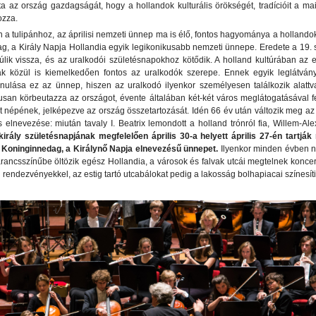
ta az ország gazdagságát, hogy a hollandok kulturális örökségét, tradícióit a ma
ozza.
 a tulipánhoz, az áprilisi nemzeti ünnep ma is élő, fontos hagyománya a hollando
g, a Király Napja Hollandia egyik legikonikusabb nemzeti ünnepe. Eredete a 19.
úlik vissza, és az uralkodói születésnapokhoz kötődik. A holland kultúrában az 
k közül is kiemelkedően fontos az uralkodók szerepe. Ennek egyik leglátván
nulása ez az ünnep, hiszen az uralkodó ilyenkor személyesen találkozik alattva
usan körbeutazza az országot, évente általában két-két város meglátogatásával fe
t népének, jelképezve az ország összetartozását. Idén 66 év után változik meg a
 elnevezése: miután tavaly I. Beatrix lemondott a holland trónról fia, Willem-Al
király születésnapjának megfelelően április 30-a helyett április 27-én tartjá
Koninginnedag, a Királynő Napja elnevezésű ünnepet.
Ilyenkor minden évben n
rancsszínűbe öltözik egész Hollandia, a városok és falvak utcái megtelnek koncer
 rendezvényekkel, az estig tartó utcabálokat pedig a lakosság bolhapiacai színesíti