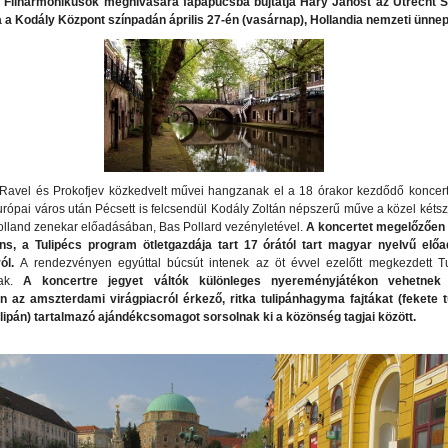
Filharmonikusok meghívására fapapucsba bújtatja Háry Jánost az Utrecht S
 a Kodály Központ színpadán április 27-én (vasárnap), Hollandia nemzeti ünne
avel és Prokofjev közkedvelt művei hangzanak el a 18 órakor kezdődő koncert
rópai város után Pécsett is felcsendül Kodály Zoltán népszerű műve a közel kéts
holland zenekar előadásában, Bas Pollard vezényletével.
A koncertet megelőzően
s, a Tulipécs program ötletgazdája tart 17 órától tart magyar nyelvű előa
ról.
A rendezvényen egyúttal búcsút intenek az öt évvel ezelőtt megkezdett T
nak.
A koncertre jegyet váltók különleges nyereményjátékon vehetnek 
 az amszterdami virágpiacról érkező, ritka tulipánhagyma fajtákat (fekete t
lipán) tartalmazó ajándékcsomagot sorsolnak ki a közönség tagjai között.