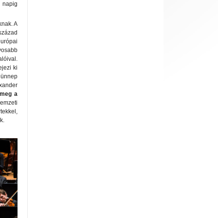
i napig
knak. A
 század
európai
yosabb
lóival.
jezi ki
z ünnep
exander
k meg a
emzeti
tekkel,
k.