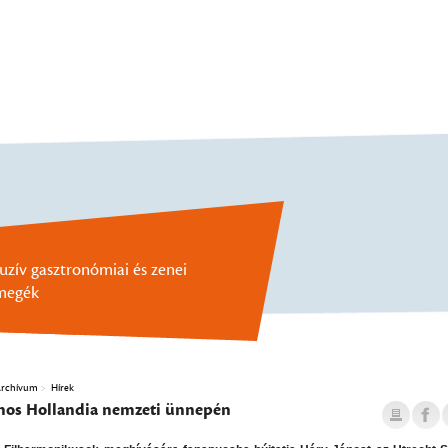
uzív gasztronómiai és zenei
megék
rchívum
Hírek
nos Hollandia nemzeti ünnepén