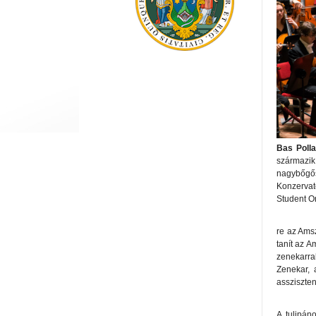
Bas Polla
származik
nagybőgős
Konzervat
Student Or
re az Ams
tanít az 
zenekarra
Zenekar, 
assziszte
A tulipán