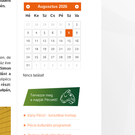
tudent
pén.
Augusztus
2026
Hé
Ke
Sz
Cs
Pé
Sz
Va
27
28
29
30
31
1
2
3
4
5
6
7
8
9
10
11
12
13
14
15
16
17
18
19
20
21
22
23
24
25
26
27
28
29
30
en, de
záz éve
31
1
2
3
4
5
6
 Simon
dást a
Nincs találat!
ulipécs
részt:
ulipán,
Irány Pécs! - turisztikai honlap
Pécsi kulturális programok