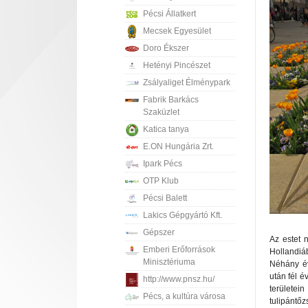
Pécsi Állatkert
Mecsek Egyesület
Doro Ékszer
Hetényi Pincészet
Zsályaliget Élménypark
Fabrik Barkács
Szaküzlet
Katica tanya
E.ON Hungária Zrt.
Ipark Pécs
OTP Klub
Pécsi Balett
Lakics Gépgyártó Kft.
Gépszer
Az estet n
Emberi Erőforrások
Hollandiá
Minisztériuma
Néhány év
után fél é
http://www.pnsz.hu/
területei
Pécs, a kultúra városa
tulipántő