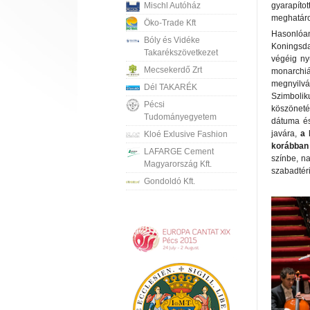
Mischl Autóház
gyarapítot
meghatár
Öko-Trade Kft
Hasonlóan
Bóly és Vidéke
Koningsda
Takarékszövetkezet
végéig ny
Mecsekerdő Zrt
monarchiá
megnyilvá
Dél TAKARÉK
Szimbolik
Pécsi
köszöneté
Tudományegyetem
dátuma és
javára,
a 
Kloé Exlusive Fashion
korábban 
LAFARGE Cement
színbe, na
Magyarország Kft.
szabadtéri
Gondoldó Kft.