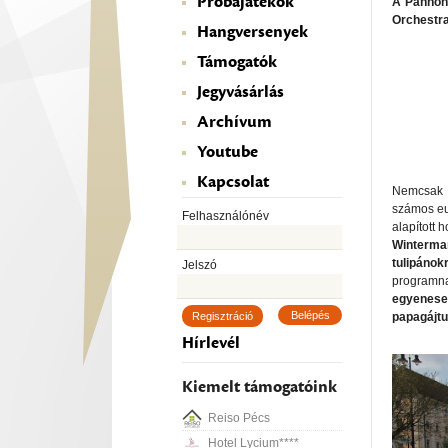
Próbajátékok
A Pannon 
Orchestra
Hangversenyek
Támogatók
Jegyvásárlás
Archívum
Youtube
Kapcsolat
Nemcsak R
számos eu
Felhasználónév
alapított 
Winterman
tulipánok
Jelszó
program
egyenesen
Regisztráció
papagájtu
Hírlevél
Kiemelt támogatóink
Reiso Pécs
Hotel Lycium****