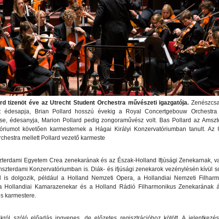
rd tizenöt éve az Utrecht Student Orchestra művészeti igazgatója.
Zenészcsa
: édesapja, Brian Pollard hosszú évekig a Royal Concertgebouw Orchestra 
e, édesanyja, Marion Pollard pedig zongoraművész volt. Bas Pollard az Amszt
óriumot követően karmesternek a Hágai Királyi Konzervatóriumban tanult. Az 
chestra mellett Pollard vezető karmeste
zterdami Egyetem Crea zenekarának és az Észak-Holland Ifjúsági Zenekarnak, v
Amszterdami Konzervatóriumban is. Diák- és ifjúsági zenekarok vezénylésén kívül 
l is dolgozik, például a Holland Nemzeti Opera, a Hollandiai Nemzeti Filhar
a Hollandiai Kamarazenekar és a Holland Rádió Filharmonikus Zenekarának á
ns karmestere.
okról szóló előadás ingyenes, de előzetes regisztrációhoz kötött. A jelentkezé