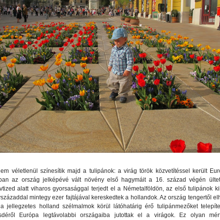
em véletlenül színesítik majd a tulipánok: a virág török közvetítéssel került Eu
ban az ország jelképévé vált növény első hagymáit a 16. század végén ültett
tized alatt viharos gyorsasággal terjedt el a Németalföldön, az első tulipánok k
vszázaddal mintegy ezer fajtájával kereskedtek a hollandok. Az ország tengertől elh
n a jellegzetes holland szélmalmok körül látóhatárig érő tulipánmezőket telepíte
zsdéről Európa legtávolabbi országaiba jutottak el a virágok. Ez olyan mér