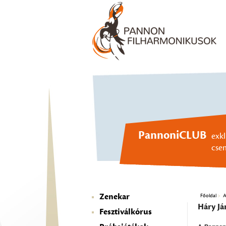
PannoniCLUB
exkl
cse
Zenekar
Főoldal
A
Háry Já
Fesztiválkórus