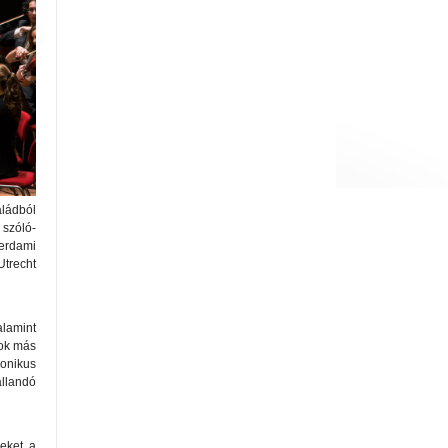
ládból
szóló-
erdami
Utrecht
alamint
sok más
monikus
llandó
seket a